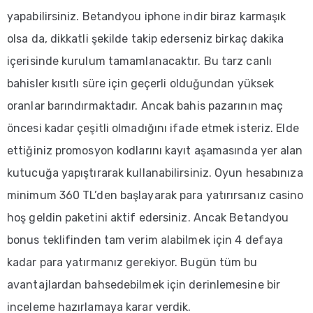
yapabilirsiniz. Betandyou iphone indir biraz karmaşık
olsa da, dikkatli şekilde takip ederseniz birkaç dakika
içerisinde kurulum tamamlanacaktır. Bu tarz canlı
bahisler kısıtlı süre için geçerli olduğundan yüksek
oranlar barındırmaktadır. Ancak bahis pazarının maç
öncesi kadar çeşitli olmadığını ifade etmek isteriz. Elde
ettiğiniz promosyon kodlarını kayıt aşamasında yer alan
kutucuğa yapıştırarak kullanabilirsiniz. Oyun hesabınıza
minimum 360 TL’den başlayarak para yatırırsanız casino
hoş geldin paketini aktif edersiniz. Ancak Betandyou
bonus teklifinden tam verim alabilmek için 4 defaya
kadar para yatırmanız gerekiyor. Bugün tüm bu
avantajlardan bahsedebilmek için derinlemesine bir
inceleme hazırlamaya karar verdik.