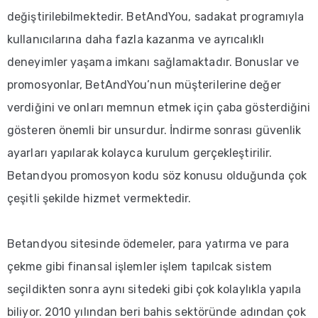
değiştirilebilmektedir. BetAndYou, sadakat programıyla
kullanıcılarına daha fazla kazanma ve ayrıcalıklı
deneyimler yaşama imkanı sağlamaktadır. Bonuslar ve
promosyonlar, BetAndYou’nun müşterilerine değer
verdiğini ve onları memnun etmek için çaba gösterdiğini
gösteren önemli bir unsurdur. İndirme sonrası güvenlik
ayarları yapılarak kolayca kurulum gerçekleştirilir.
Betandyou promosyon kodu söz konusu olduğunda çok
çeşitli şekilde hizmet vermektedir.
Betandyou sitesinde ödemeler, para yatırma ve para
çekme gibi finansal işlemler işlem tapılcak sistem
seçildikten sonra aynı sitedeki gibi çok kolaylıkla yapıla
biliyor. 2010 yılından beri bahis sektöründe adından çok