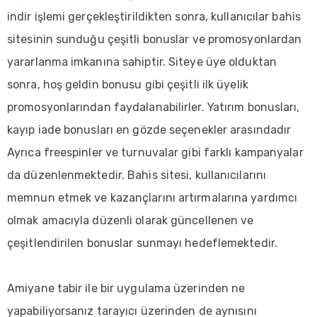
indir işlemi gerçekleştirildikten sonra, kullanıcılar bahis
sitesinin sunduğu çeşitli bonuslar ve promosyonlardan
yararlanma imkanına sahiptir. Siteye üye olduktan
sonra, hoş geldin bonusu gibi çeşitli ilk üyelik
promosyonlarından faydalanabilirler. Yatırım bonusları,
kayıp iade bonusları en gözde seçenekler arasındadır
Ayrıca freespinler ve turnuvalar gibi farklı kampanyalar
da düzenlenmektedir. Bahis sitesi, kullanıcılarını
memnun etmek ve kazançlarını artırmalarına yardımcı
olmak amacıyla düzenli olarak güncellenen ve
çeşitlendirilen bonuslar sunmayı hedeflemektedir.
Amiyane tabir ile bir uygulama üzerinden ne
yapabiliyorsanız tarayıcı üzerinden de aynısını