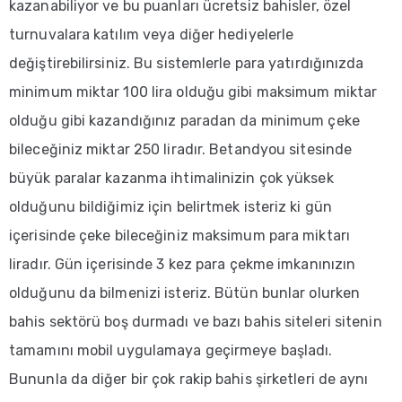
kazanabiliyor ve bu puanları ücretsiz bahisler, özel
turnuvalara katılım veya diğer hediyelerle
değiştirebilirsiniz. Bu sistemlerle para yatırdığınızda
minimum miktar 100 lira olduğu gibi maksimum miktar
olduğu gibi kazandığınız paradan da minimum çeke
bileceğiniz miktar 250 liradır. Betandyou sitesinde
büyük paralar kazanma ihtimalinizin çok yüksek
olduğunu bildiğimiz için belirtmek isteriz ki gün
içerisinde çeke bileceğiniz maksimum para miktarı
liradır. Gün içerisinde 3 kez para çekme imkanınızın
olduğunu da bilmenizi isteriz. Bütün bunlar olurken
bahis sektörü boş durmadı ve bazı bahis siteleri sitenin
tamamını mobil uygulamaya geçirmeye başladı.
Bununla da diğer bir çok rakip bahis şirketleri de aynı