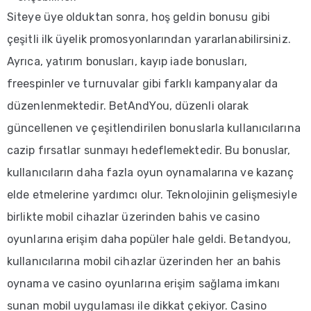
Siteye üye olduktan sonra, hoş geldin bonusu gibi
çeşitli ilk üyelik promosyonlarından yararlanabilirsiniz.
Ayrıca, yatırım bonusları, kayıp iade bonusları,
freespinler ve turnuvalar gibi farklı kampanyalar da
düzenlenmektedir. BetAndYou, düzenli olarak
güncellenen ve çeşitlendirilen bonuslarla kullanıcılarına
cazip fırsatlar sunmayı hedeflemektedir. Bu bonuslar,
kullanıcıların daha fazla oyun oynamalarına ve kazanç
elde etmelerine yardımcı olur. Teknolojinin gelişmesiyle
birlikte mobil cihazlar üzerinden bahis ve casino
oyunlarına erişim daha popüler hale geldi. Betandyou,
kullanıcılarına mobil cihazlar üzerinden her an bahis
oynama ve casino oyunlarına erişim sağlama imkanı
sunan mobil uygulaması ile dikkat çekiyor. Casino