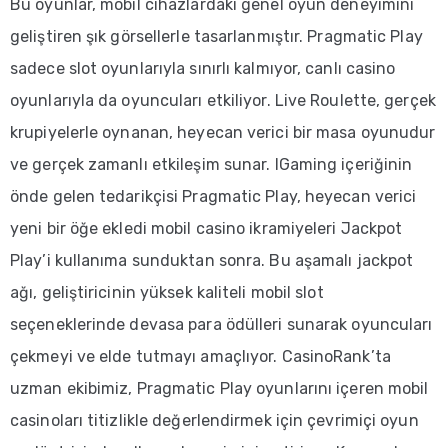
Bu oyunlar, mobil cihazlardaki genel oyun deneyimini
geliştiren şık görsellerle tasarlanmıştır. Pragmatic Play
sadece slot oyunlarıyla sınırlı kalmıyor, canlı casino
oyunlarıyla da oyuncuları etkiliyor. Live Roulette, gerçek
krupiyelerle oynanan, heyecan verici bir masa oyunudur
ve gerçek zamanlı etkileşim sunar. IGaming içeriğinin
önde gelen tedarikçisi Pragmatic Play, heyecan verici
yeni bir öğe ekledi mobil casino ikramiyeleri Jackpot
Play’i kullanıma sunduktan sonra. Bu aşamalı jackpot
ağı, geliştiricinin yüksek kaliteli mobil slot
seçeneklerinde devasa para ödülleri sunarak oyuncuları
çekmeyi ve elde tutmayı amaçlıyor. CasinoRank’ta
uzman ekibimiz, Pragmatic Play oyunlarını içeren mobil
casinoları titizlikle değerlendirmek için çevrimiçi oyun