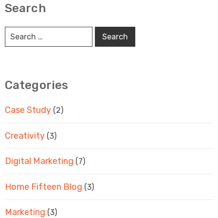
Search
Categories
Case Study
(2)
Creativity
(3)
Digital Marketing
(7)
Home Fifteen Blog
(3)
Marketing
(3)