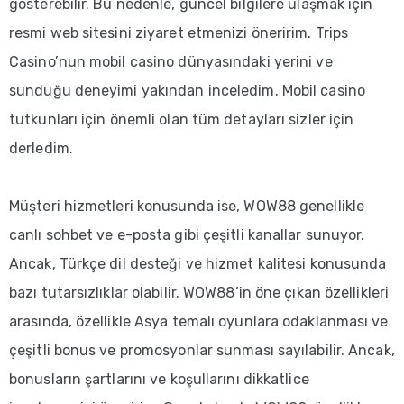
gösterebilir. Bu nedenle, güncel bilgilere ulaşmak için
resmi web sitesini ziyaret etmenizi öneririm. Trips
Casino’nun mobil casino dünyasındaki yerini ve
sunduğu deneyimi yakından inceledim. Mobil casino
tutkunları için önemli olan tüm detayları sizler için
derledim.
Müşteri hizmetleri konusunda ise, WOW88 genellikle
canlı sohbet ve e-posta gibi çeşitli kanallar sunuyor.
Ancak, Türkçe dil desteği ve hizmet kalitesi konusunda
bazı tutarsızlıklar olabilir. WOW88’in öne çıkan özellikleri
arasında, özellikle Asya temalı oyunlara odaklanması ve
çeşitli bonus ve promosyonlar sunması sayılabilir. Ancak,
bonusların şartlarını ve koşullarını dikkatlice