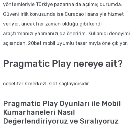
yöntemleriyle Türkiye pazarına da açılmış durumda.
Güvenilirlik konusunda ise Curacao lisansıyla hizmet
veriyor, ancak her zaman olduğu gibi kendi
araştırmanızı yapmanızı da öneririm. Kullanıcı deneyimi
açısından, 20bet mobil uyumlu tasarımıyla öne çıkıyor.
Pragmatic Play nereye ait?
cebelitarık merkezli slot sağlayıcısıdır.
Pragmatic Play Oyunları ile Mobil
Kumarhaneleri Nasıl
Değerlendiriyoruz ve Sıralıyoruz