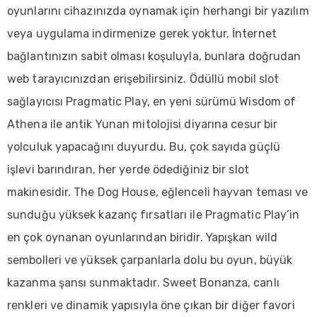
oyunlarını cihazınızda oynamak için herhangi bir yazılım
veya uygulama indirmenize gerek yoktur. İnternet
bağlantınızın sabit olması koşuluyla, bunlara doğrudan
web tarayıcınızdan erişebilirsiniz. Ödüllü mobil slot
sağlayıcısı Pragmatic Play, en yeni sürümü Wisdom of
Athena ile antik Yunan mitolojisi diyarına cesur bir
yolculuk yapacağını duyurdu. Bu, çok sayıda güçlü
işlevi barındıran, her yerde ödediğiniz bir slot
makinesidir. The Dog House, eğlenceli hayvan teması ve
sunduğu yüksek kazanç fırsatları ile Pragmatic Play’in
en çok oynanan oyunlarından biridir. Yapışkan wild
sembolleri ve yüksek çarpanlarla dolu bu oyun, büyük
kazanma şansı sunmaktadır. Sweet Bonanza, canlı
renkleri ve dinamik yapısıyla öne çıkan bir diğer favori