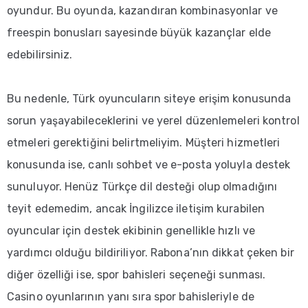
oyundur. Bu oyunda, kazandıran kombinasyonlar ve
freespin bonusları sayesinde büyük kazançlar elde
edebilirsiniz.
Bu nedenle, Türk oyuncuların siteye erişim konusunda
sorun yaşayabileceklerini ve yerel düzenlemeleri kontrol
etmeleri gerektiğini belirtmeliyim. Müşteri hizmetleri
konusunda ise, canlı sohbet ve e-posta yoluyla destek
sunuluyor. Henüz Türkçe dil desteği olup olmadığını
teyit edemedim, ancak İngilizce iletişim kurabilen
oyuncular için destek ekibinin genellikle hızlı ve
yardımcı olduğu bildiriliyor. Rabona’nın dikkat çeken bir
diğer özelliği ise, spor bahisleri seçeneği sunması.
Casino oyunlarının yanı sıra spor bahisleriyle de