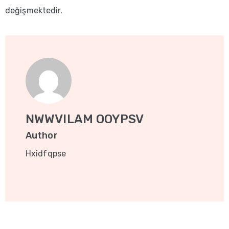
değişmektedir.
NWWVILAM OOYPSV
Author
Hxidfqpse