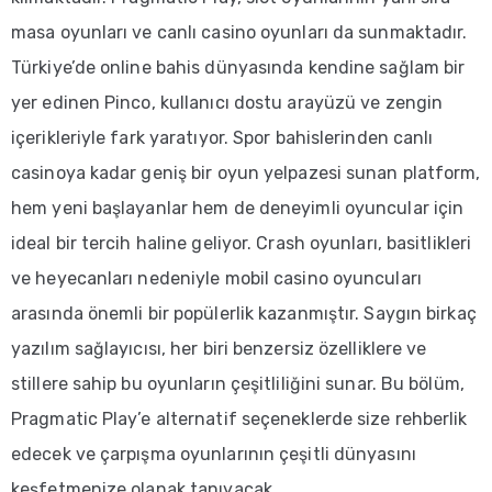
masa oyunları ve canlı casino oyunları da sunmaktadır.
Türkiye’de online bahis dünyasında kendine sağlam bir
yer edinen Pinсo, kullanıcı dostu arayüzü ve zengin
içerikleriyle fark yaratıyor. Spor bahislerinden canlı
casinoya kadar geniş bir oyun yelpazesi sunan platform,
hem yeni başlayanlar hem de deneyimli oyuncular için
ideal bir tercih haline geliyor. Crash oyunları, basitlikleri
ve heyecanları nedeniyle mobil casino oyuncuları
arasında önemli bir popülerlik kazanmıştır. Saygın birkaç
yazılım sağlayıcısı, her biri benzersiz özelliklere ve
stillere sahip bu oyunların çeşitliliğini sunar. Bu bölüm,
Pragmatic Play’e alternatif seçeneklerde size rehberlik
edecek ve çarpışma oyunlarının çeşitli dünyasını
keşfetmenize olanak tanıyacak.