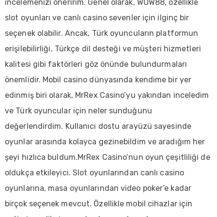
incelemenizi öneririm. Genel olarak, WOW88, özellikle
slot oyunları ve canlı casino sevenler için ilginç bir
seçenek olabilir. Ancak, Türk oyuncuların platformun
erişilebilirliği, Türkçe dil desteği ve müşteri hizmetleri
kalitesi gibi faktörleri göz önünde bulundurmaları
önemlidir. Mobil casino dünyasında kendime bir yer
edinmiş biri olarak, MrRex Casino’yu yakından inceledim
ve Türk oyuncular için neler sunduğunu
değerlendirdim. Kullanıcı dostu arayüzü sayesinde
oyunlar arasında kolayca gezinebildim ve aradığım her
şeyi hızlıca buldum.MrRex Casino’nun oyun çeşitliliği de
oldukça etkileyici. Slot oyunlarından canlı casino
oyunlarına, masa oyunlarından video poker’e kadar
birçok seçenek mevcut. Özellikle mobil cihazlar için