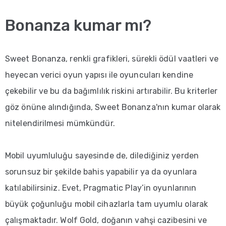
Bonanza kumar mı?
Sweet Bonanza, renkli grafikleri, sürekli ödül vaatleri ve
heyecan verici oyun yapısı ile oyuncuları kendine
çekebilir ve bu da bağımlılık riskini artırabilir. Bu kriterler
göz önüne alındığında, Sweet Bonanza'nın kumar olarak
nitelendirilmesi mümkündür.
Mobil uyumluluğu sayesinde de, dilediğiniz yerden
sorunsuz bir şekilde bahis yapabilir ya da oyunlara
katılabilirsiniz. Evet, Pragmatic Play’in oyunlarının
büyük çoğunluğu mobil cihazlarla tam uyumlu olarak
çalışmaktadır. Wolf Gold, doğanın vahşi cazibesini ve