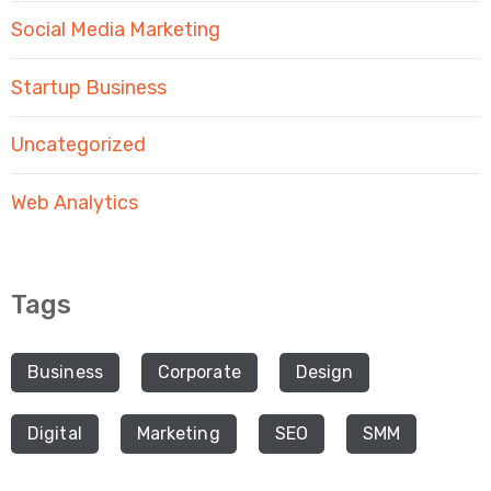
Social Media Marketing
Startup Business
Uncategorized
Web Analytics
Tags
Business
Corporate
Design
Digital
Marketing
SEO
SMM