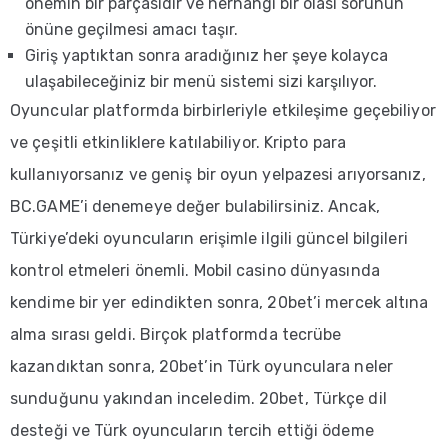
önemin bir parçasıdır ve herhangi bir olası sorunun
önüne geçilmesi amacı taşır.
Giriş yaptıktan sonra aradığınız her şeye kolayca
ulaşabileceğiniz bir menü sistemi sizi karşılıyor.
Oyuncular platformda birbirleriyle etkileşime geçebiliyor
ve çeşitli etkinliklere katılabiliyor. Kripto para
kullanıyorsanız ve geniş bir oyun yelpazesi arıyorsanız,
BC.GAME’i denemeye değer bulabilirsiniz. Ancak,
Türkiye’deki oyuncuların erişimle ilgili güncel bilgileri
kontrol etmeleri önemli. Mobil casino dünyasında
kendime bir yer edindikten sonra, 20bet’i mercek altına
alma sırası geldi. Birçok platformda tecrübe
kazandıktan sonra, 20bet’in Türk oyunculara neler
sunduğunu yakından inceledim. 20bet, Türkçe dil
desteği ve Türk oyuncuların tercih ettiği ödeme