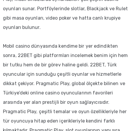
oyunları sunar. Portföylerinde slotlar, Blackjack ve Rulet
gibi masa oyunları, video poker ve hatta canlı krupiye
oyunları bulunur.
Mobil casino dünyasında kendime bir yer edindikten
sonra, 22BET gibi platformları incelemek benim için hem
bir tutku hem de bir görev haline geldi. 22BET, Türk
oyuncular için sunduğu çeşitli oyunlar ve hizmetlerle
dikkat çekiyor. Pragmatic Play, global ölçekte bilinen ve
Türkiye’deki online casino oyuncularının favorileri
arasında yer alan prestijli bir oyun sağlayıcısıdır.
Pragmatic Play, çeşitli temalar ve oyun özellikleriyle her
tür oyuncuya hitap eden içerikleriyle kendini farklı
kılmaktadır. Pragmatic Play, slot oyunlarının yanı sıra