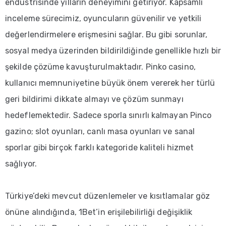
endüstrisinde yılların deneyimini getiriyor. Kapsamlı
inceleme sürecimiz, oyuncuların güvenilir ve yetkili
değerlendirmelere erişmesini sağlar. Bu gibi sorunlar,
sosyal medya üzerinden bildirildiğinde genellikle hızlı bir
şekilde çözüme kavuşturulmaktadır. Pinko casino,
kullanıcı memnuniyetine büyük önem vererek her türlü
geri bildirimi dikkate almayı ve çözüm sunmayı
hedeflemektedir. Sadece sporla sınırlı kalmayan Pinсo
gazino; slot oyunları, canlı masa oyunları ve sanal
sporlar gibi birçok farklı kategoride kaliteli hizmet
sağlıyor.
Türkiye’deki mevcut düzenlemeler ve kısıtlamalar göz
önüne alındığında, 1Bet’in erişilebilirliği değişiklik