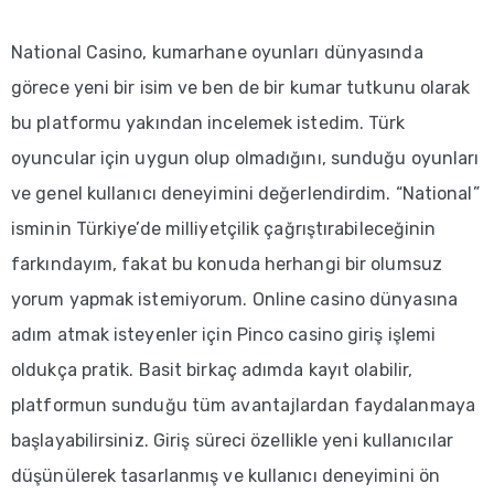
National Casino, kumarhane oyunları dünyasında
görece yeni bir isim ve ben de bir kumar tutkunu olarak
bu platformu yakından incelemek istedim. Türk
oyuncular için uygun olup olmadığını, sunduğu oyunları
ve genel kullanıcı deneyimini değerlendirdim. “National”
isminin Türkiye’de milliyetçilik çağrıştırabileceğinin
farkındayım, fakat bu konuda herhangi bir olumsuz
yorum yapmak istemiyorum. Online casino dünyasına
adım atmak isteyenler için Pinсo casino giriş işlemi
oldukça pratik. Basit birkaç adımda kayıt olabilir,
platformun sunduğu tüm avantajlardan faydalanmaya
başlayabilirsiniz. Giriş süreci özellikle yeni kullanıcılar
düşünülerek tasarlanmış ve kullanıcı deneyimini ön