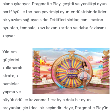
plana çıkarıyor. Pragmatic Play, çeşitli ve yenilikçi oyun
portföyü ile tanınan çevrimiçi oyun endüstrisinde lider
bir yazılım sağlayıcısıdır. Teklifleri slotlar, canlı casino
oyunları, tombala, kazı kazan kartları ve daha fazlasını
kapsar.
Yıldırım
güçlerini
kullanarak
stratejik
hamleler
yapma ve
büyük ödüller kazanma fırsatıyla dolu bir oyun
arayanlar için ideal bir seçimdir. Hayır, Pragmatic Play’in