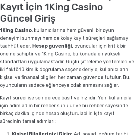
Kayıt İçin 1King Casino
Güncel Giriş
1King Casino
, kullanıcılarına hem güvenli bir oyun
deneyimi sunmayı hem de kolay kayıt süreçleri sağlamayı
taahhüt eder.
Hesap güvenliği
, oyuncular için kritik bir
öneme sahiptir ve 1King Casino, bu konuda en yüksek
standartları uygulamaktadır. Güçlü şifreleme yöntemleri ve
iki faktörlü kimlik doğrulama seçenekleriyle, kullanıcıların
kişisel ve finansal bilgileri her zaman güvende tutulur. Bu,
oyuncuların sadece eğlenceye odaklanmasını sağlar.
Kayıt süreci ise son derece basit ve hızlıdır. Yeni kullanıcılar
için adım adım bir rehber sunulur ve bu rehber sayesinde
birkaç dakika içinde hesap oluşturulabilir. İşte kayıt
sürecinin temel adımları:
Kişisel Bilgilerinizi Girin:
Ad, soyad, doğum tarihi