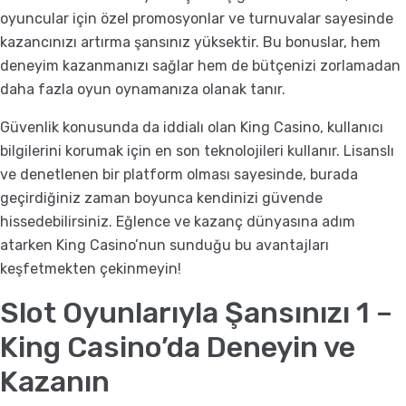
oyuncular için özel promosyonlar ve turnuvalar sayesinde
kazancınızı artırma şansınız yüksektir. Bu bonuslar, hem
deneyim kazanmanızı sağlar hem de bütçenizi zorlamadan
daha fazla oyun oynamanıza olanak tanır.
Güvenlik konusunda da iddialı olan King Casino, kullanıcı
bilgilerini korumak için en son teknolojileri kullanır. Lisanslı
ve denetlenen bir platform olması sayesinde, burada
geçirdiğiniz zaman boyunca kendinizi güvende
hissedebilirsiniz. Eğlence ve kazanç dünyasına adım
atarken King Casino’nun sunduğu bu avantajları
keşfetmekten çekinmeyin!
Slot Oyunlarıyla Şansınızı 1 –
King Casino’da Deneyin ve
Kazanın