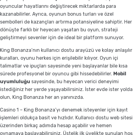
oyuncular hayatlarını değiştirecek miktarlarda para
kazanabilirler. Ayrıca, oyunun bonus turları ve özel
sembolleri de kazançları artırma potansiyeline sahiptir. Her
dönüşte farklı bir heyecan yaşatan bu oyun, strateji
geliştirmeyi sevenler için de ideal bir platform sunuyor.
King Bonanza’nın kullanıcı dostu arayüzü ve kolay anlaşılır
kuralları, oyunu herkes için erişilebilir kılıyor. Oyun içi
talimatlar ve ipuçları sayesinde yeni başlayanlar bile kısa
sürede profesyonel bir oyuncu gibi hissedebilirler.
Mobil
uyumluluğu
sayesinde, bu heyecan verici deneyimi
istediğiniz her yerde yaşayabilirsiniz. İster evde ister yolda
olun, King Bonanza her an yanınızda.
Casino 1 – King Bonanza’yı denemek isteyenler için kayıt
işlemleri oldukça basit ve hızlıdır. Kullanıcı dostu web sitesi
üzerinden birkaç adımda hesap açabilir ve hemen
oynamaya başlayabilirsiniz. Üstelik ilk üyelikte sunulan hoş