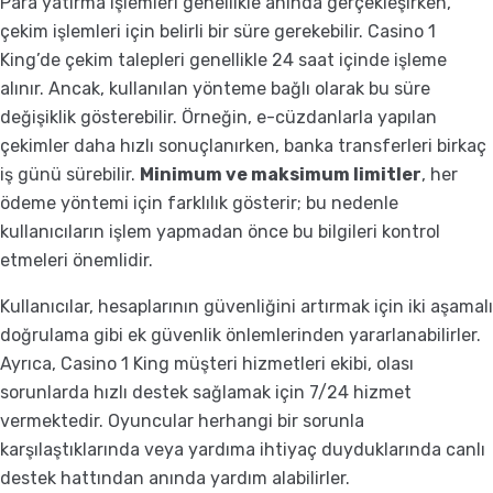
Para yatırma işlemleri genellikle anında gerçekleşirken,
çekim işlemleri için belirli bir süre gerekebilir. Casino 1
King’de çekim talepleri genellikle 24 saat içinde işleme
alınır. Ancak, kullanılan yönteme bağlı olarak bu süre
değişiklik gösterebilir. Örneğin, e-cüzdanlarla yapılan
çekimler daha hızlı sonuçlanırken, banka transferleri birkaç
iş günü sürebilir.
Minimum ve maksimum limitler
, her
ödeme yöntemi için farklılık gösterir; bu nedenle
kullanıcıların işlem yapmadan önce bu bilgileri kontrol
etmeleri önemlidir.
Kullanıcılar, hesaplarının güvenliğini artırmak için iki aşamalı
doğrulama gibi ek güvenlik önlemlerinden yararlanabilirler.
Ayrıca, Casino 1 King müşteri hizmetleri ekibi, olası
sorunlarda hızlı destek sağlamak için 7/24 hizmet
vermektedir. Oyuncular herhangi bir sorunla
karşılaştıklarında veya yardıma ihtiyaç duyduklarında canlı
destek hattından anında yardım alabilirler.