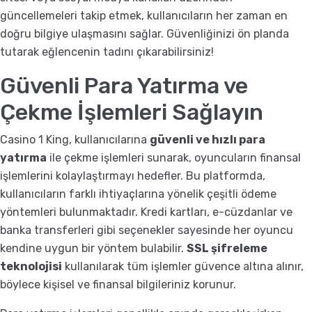
güncellemeleri takip etmek, kullanıcıların her zaman en
doğru bilgiye ulaşmasını sağlar. Güvenliğinizi ön planda
tutarak eğlencenin tadını çıkarabilirsiniz!
Güvenli Para Yatırma ve
Çekme İşlemleri Sağlayın
Casino 1 King, kullanıcılarına
güvenli ve hızlı para
yatırma
ile çekme işlemleri sunarak, oyuncuların finansal
işlemlerini kolaylaştırmayı hedefler. Bu platformda,
kullanıcıların farklı ihtiyaçlarına yönelik çeşitli ödeme
yöntemleri bulunmaktadır. Kredi kartları, e-cüzdanlar ve
banka transferleri gibi seçenekler sayesinde her oyuncu
kendine uygun bir yöntem bulabilir.
SSL şifreleme
teknolojisi
kullanılarak tüm işlemler güvence altına alınır,
böylece kişisel ve finansal bilgileriniz korunur.