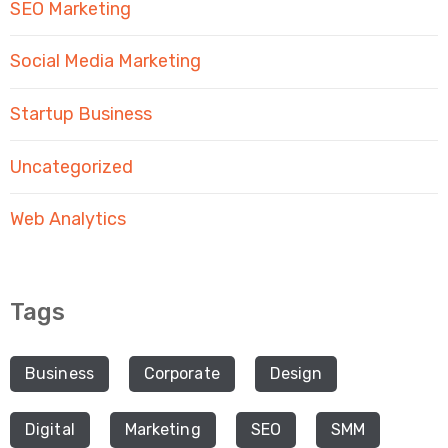
SEO Marketing
Social Media Marketing
Startup Business
Uncategorized
Web Analytics
Tags
Business
Corporate
Design
Digital
Marketing
SEO
SMM