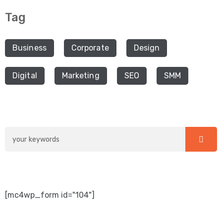
Tag
Business
Corporate
Design
Digital
Marketing
SEO
SMM
[mc4wp_form id="104"]