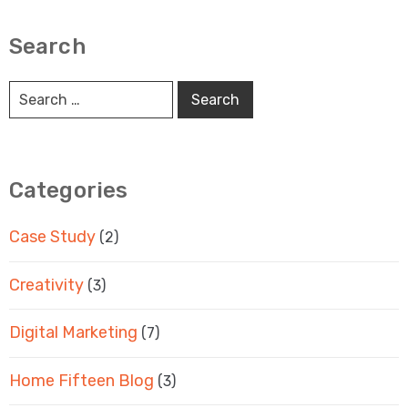
Search
Categories
Case Study
(2)
Creativity
(3)
Digital Marketing
(7)
Home Fifteen Blog
(3)