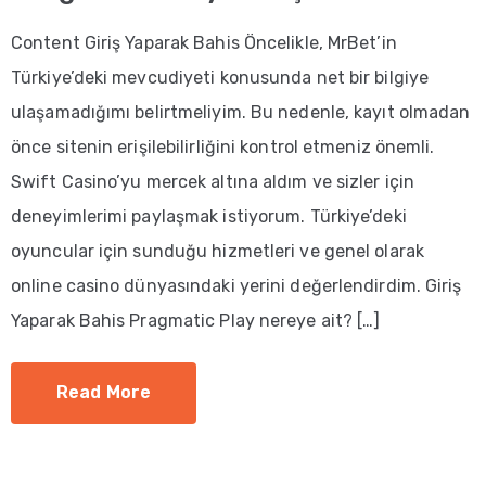
Content Giriş Yaparak Bahis Öncelikle, MrBet’in
Türkiye’deki mevcudiyeti konusunda net bir bilgiye
ulaşamadığımı belirtmeliyim. Bu nedenle, kayıt olmadan
önce sitenin erişilebilirliğini kontrol etmeniz önemli.
Swift Casino’yu mercek altına aldım ve sizler için
deneyimlerimi paylaşmak istiyorum. Türkiye’deki
oyuncular için sunduğu hizmetleri ve genel olarak
online casino dünyasındaki yerini değerlendirdim. Giriş
Yaparak Bahis Pragmatic Play nereye ait? […]
Read More