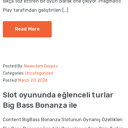
sıkça söz ettiren bir oyun olarak öne çıkıyor. Pragmatic
Play tarafından geliştirilen […]
Read More
Posted By:
Nwwvilam Ooypsv
Categories:
Uncategorized
Posted:
March 20, 2026
Slot oyununda eğlenceli turlar
Big Bass Bonanza ile
Content BigBass Bonanza Slotunun Oynanış Özellikleri