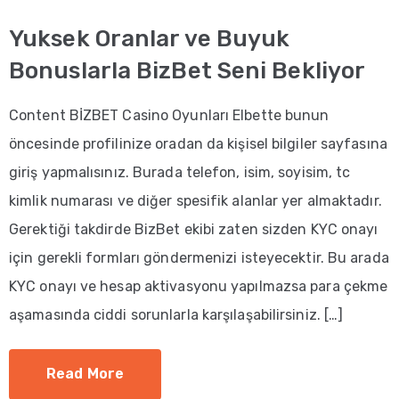
Yuksek Oranlar ve Buyuk
Bonuslarla BizBet Seni Bekliyor
Content BİZBET Casino Oyunları Elbette bunun
öncesinde profilinize oradan da kişisel bilgiler sayfasına
giriş yapmalısınız. Burada telefon, isim, soyisim, tc
kimlik numarası ve diğer spesifik alanlar yer almaktadır.
Gerektiği takdirde BizBet ekibi zaten sizden KYC onayı
için gerekli formları göndermenizi isteyecektir. Bu arada
KYC onayı ve hesap aktivasyonu yapılmazsa para çekme
aşamasında ciddi sorunlarla karşılaşabilirsiniz. […]
Read More