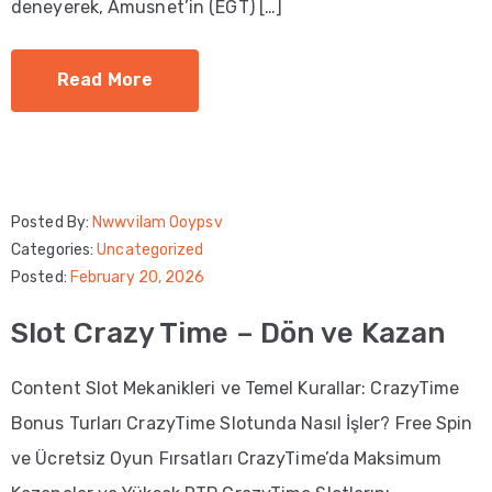
deneyerek, Amusnet’in (EGT) […]
Read More
Posted By:
Nwwvilam Ooypsv
Categories:
Uncategorized
Posted:
February 20, 2026
Slot Crazy Time – Dön ve Kazan
Content Slot Mekanikleri ve Temel Kurallar: CrazyTime
Bonus Turları CrazyTime Slotunda Nasıl İşler? Free Spin
ve Ücretsiz Oyun Fırsatları CrazyTime’da Maksimum